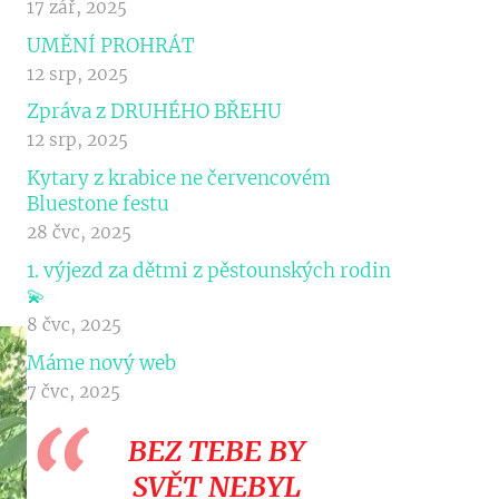
17 zář, 2025
UMĚNÍ PROHRÁT
12 srp, 2025
Zpráva z DRUHÉHO BŘEHU
12 srp, 2025
Kytary z krabice ne červencovém
Bluestone festu
28 čvc, 2025
1. výjezd za dětmi z pěstounských rodin
💫
8 čvc, 2025
Máme nový web
7 čvc, 2025
BEZ TEBE BY
SVĚT NEBYL