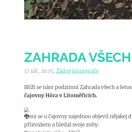
ZAHRADA VŠECH
17 zář, 2025,
Žádné komentáře
Blíží se nám podzimní Zahrada všech a leto
čajovny Hóra v Litoměřicích.
Loni se u čajovny najednou objevil nějakej
přízvukem a hledal svoje zuby.