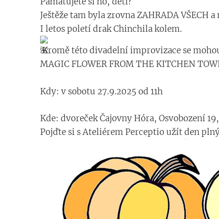
Pamatujete si ho, děti?
Ještěže tam byla zrovna ZAHRADA VŠECH a na
I letos poletí drak Chinchila kolem.
Kromě této divadelní improvizace se mohou
MAGIC FLOWER FROM THE KITCHEN TOW
Kdy: v sobotu 27.9.2025 od 11h
Kde: dvoreček Čajovny Hóra, Osvobození 19
Pojďte si s Ateliérem Perceptio užít den pln