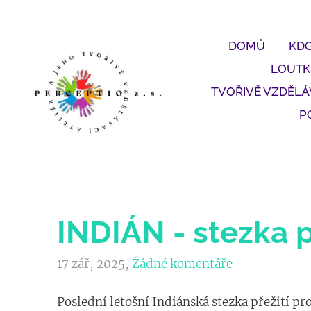
DOMŮ
KDO
LOUTK
TVOŘIVĚ VZDĚL
P
INDIÁN - stezka p
17 zář, 2025,
Žádné komentáře
Poslední letošní Indiánská stezka přežití pr