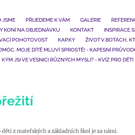
 JSME
PŘIJEDEME K VÁM
GALERIE
REFEREN
Y KONÍ NA OBJEDNÁVKU
KONTAKT
INSPIRACE 
ÁVACÍ POHOTOVOST
KAP.KY
ŽIVOT V BOTÁCH, KT
OMÓC, MOJE DÍTĚ MLUVÍ SPROSTĚ! - KAPESNÍ PRŮVOD
KÝM JSI VE VESNICI RŮZNÝCH MYSLÍ? - KVÍZ PRO DĚTI
řežití
o děti z mateřských a základních škol je za námi.