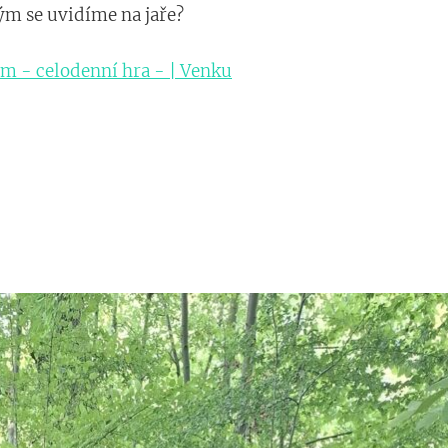
kým se uvidíme na jaře?
am - celodenní hra - | Venku