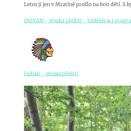
Letos ji jen v Mratíně prošlo na 600 dětí. S 
INDIÁN - stezka přežití - Vzdělávací progr
Indián - stezka přežití